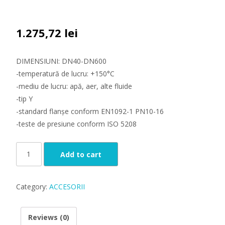
1.275,72
lei
DIMENSIUNI: DN40-DN600
-temperatură de lucru: +150°C
-mediu de lucru: apă, aer, alte fluide
-tip Y
-standard flanșe conform EN1092-1 PN10-16
-teste de presiune conform ISO 5208
Filtru
Add to cart
Y
DN125,
PN
Category:
ACCESORII
10
-
Reviews (0)
16