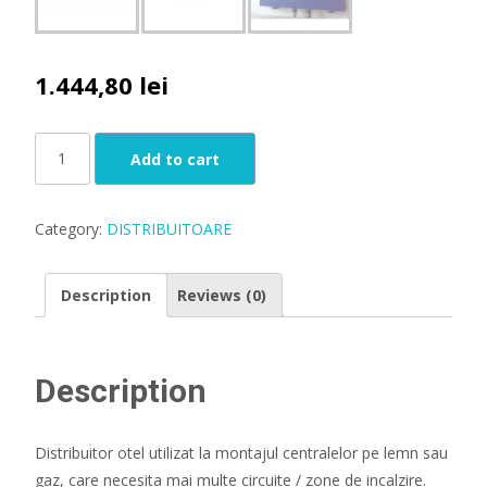
1.444,80
lei
Distribuitor
Add to cart
compact
ECOSMART
3
Category:
DISTRIBUITOARE
circuite
quantity
Description
Reviews (0)
Description
Distribuitor otel utilizat la montajul centralelor pe lemn sau
gaz, care necesita mai multe circuite / zone de incalzire.