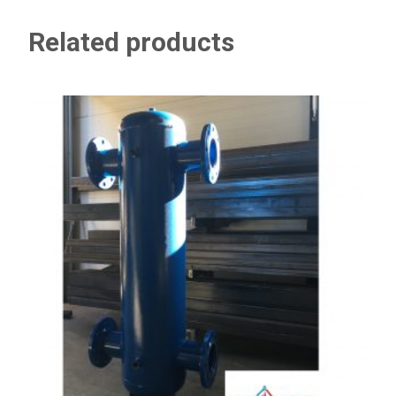
quantity
Related products