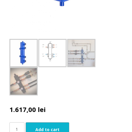
1.617,00
lei
Butelie
Add to cart