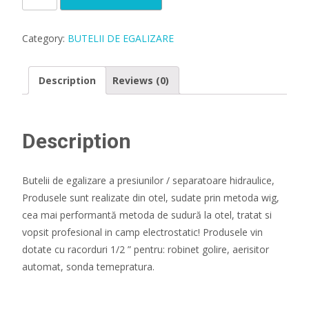
egalizare
2
CIRCUITE
Category:
BUTELII DE EGALIZARE
,
neizolata
Description
Reviews (0)
8
mc/h,
cu
Description
2
racorduri
primare
Butelii de egalizare a presiunilor / separatoare hidraulice,
de
Produsele sunt realizate din otel, sudate prin metoda wig,
2"
cea mai performantă metoda de sudură la otel, tratat si
si
vopsit profesional in camp electrostatic! Produsele vin
4
dotate cu racorduri 1/2 ” pentru: robinet golire, aerisitor
racorduri
automat, sonda temepratura.
secundare
1"